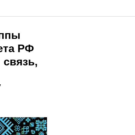
уппы
ета РФ
 связь,
V