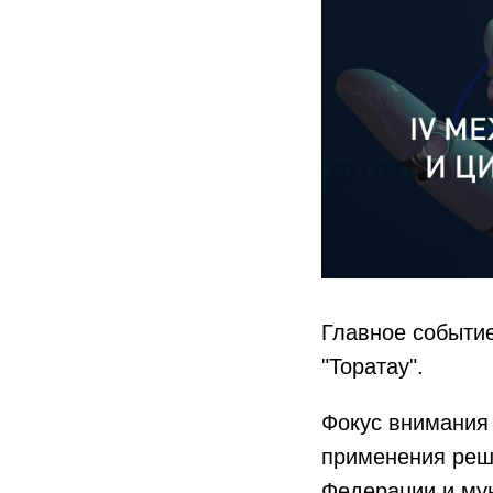
Главное событие
"Торатау".
Фокус внимания 
применения реше
Федерации и мун