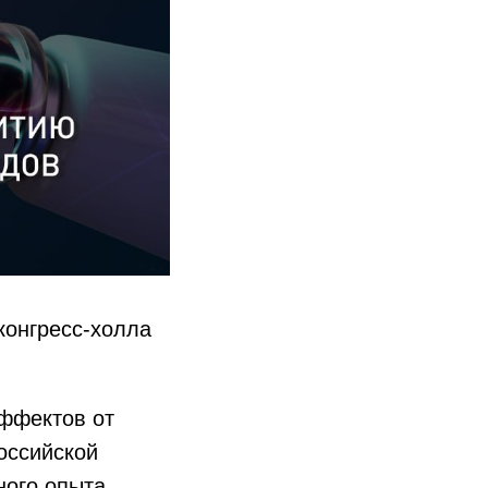
конгресс-холла
эффектов от
оссийской
ного опыта,