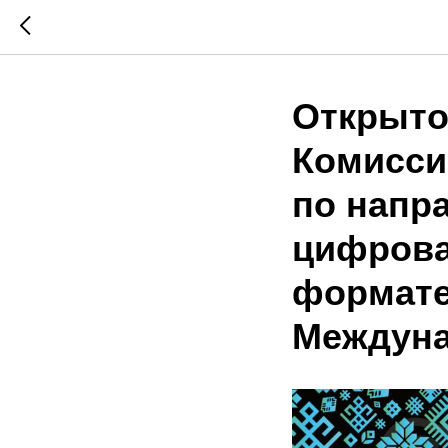
Открыто
Комисси
по напр
цифрова
формате
Междуна