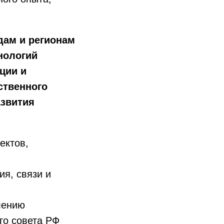
дам и регионам
нологий
ции и
ственного
азвития
ектов,
ия, связи и
лению
го совета РФ