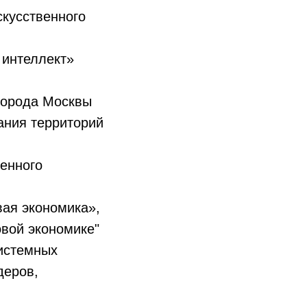
скусственного
 интеллект»
города Москвы
ания территорий
венного
ая экономика»,
вой экономике"
системных
деров,