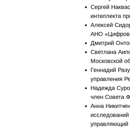
Сергей Наквас
интеллекта пр
Алексей Сидо
АНО «Цифрова
Дмитрий Онто
Светлана Аипо
Московской об
Геннадий Разу
управления Р
Надежда Суро
член Совета 
Анна Никитчен
исследований
управляющий п