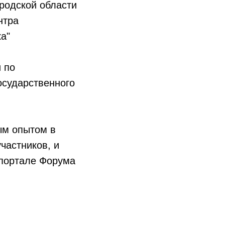
родской области
нтра
а"
 по
осударственного
ым опытом в
частников, и
портале Форума